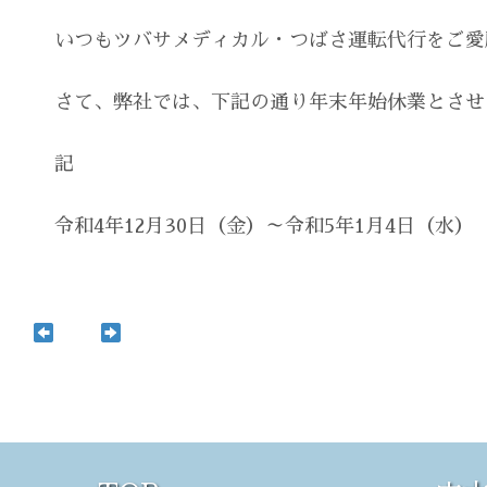
会社概要
Company Profile
いつもツバサメディカル・つばさ運転代行をご愛
おしらせ
さて、弊社では、下記の通り年末年始休業とさせ
Latest news
記
Contact
令和4年12月30日（金）～令和5年1月4日（水）
0242-23-8779
メールでのお問い合わせ