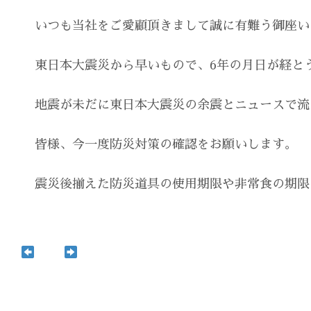
会社概要
Company Profile
いつも当社をご愛顧頂きまして誠に有難う御座い
おしらせ
東日本大震災から早いもので、6年の月日が経と
Latest news
地震が未だに東日本大震災の余震とニュースで流
Contact
皆様、今一度防災対策の確認をお願いします。
震災後揃えた防災道具の使用期限や非常食の期限
0242-23-8779
メールでのお問い合わせ