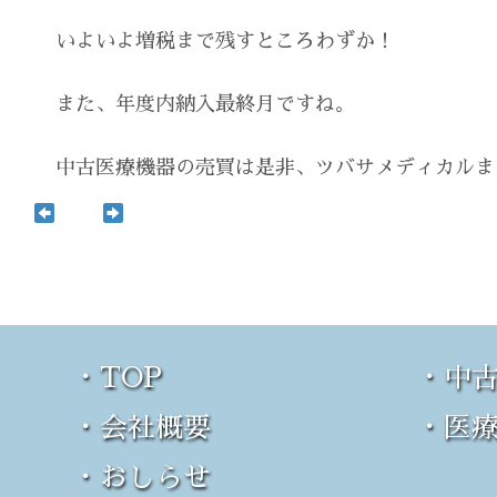
会社概要
Company Profile
いよいよ増税まで残すところわずか！
おしらせ
また、年度内納入最終月ですね。
Latest news
中古医療機器の売買は是非、ツバサメディカルま
Contact
0242-23-8779
・TOP
・中
メールでのお問い合わせ
・会社概要
・医
・おしらせ