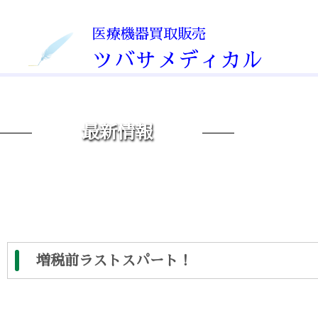
医療機器買取販売
Service
ツバサメディカル
医療機器販売
Medical equipment s
最新情報
医療機器買取
Medical equipment p
運転代行
Driving agency
増税前ラストスパート！
Company